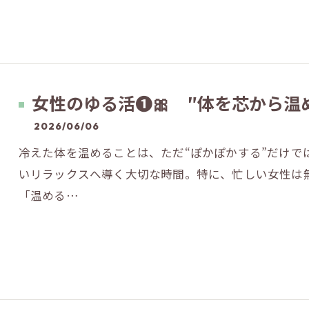
女性のゆる活❶🎀 ″体を芯から温
2026/06/06
冷えた体を温めることは、ただ“ぽかぽかする”だけで
いリラックスへ導く大切な時間。特に、忙しい女性は無
「温める…