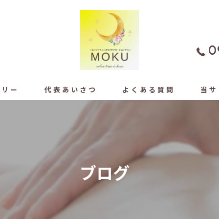
0
ラリー
代表あいさつ
よくある質問
当サ
よもぎ
フェイ
ブログ
もみほ
ドライ
足ツボ