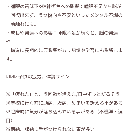
・睡眠の質低下&精神衛生への影響：睡眠不足から脳が
回復出来ず、うつ傾向や不安といったメンタル不調の
前触れにも。
・成長や発達への影響：睡眠不足が続くと、脳の発達
や
構造に長期的に悪影響があり記憶や学習にも影響しま
す。
☑☑☑子供の疲労、体調サイン
※「疲れた」と言う回数が増えた/日中ずっとだるそう
※学校に行く前に頭痛、腹痛、めまいを訴える事がある
※起床時に気分が落ち込んでいる事がある（不機嫌・涙
目）
※宿題、課題に手がつけられない事が多い