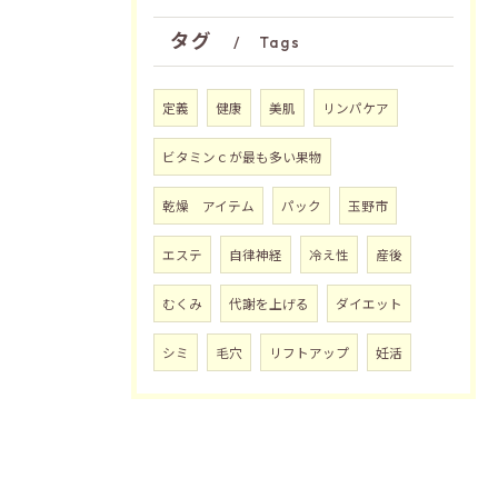
タグ
Tags
定義
健康
美肌
リンパケア
ビタミンｃが最も多い果物
乾燥 アイテム
パック
玉野市
エステ
自律神経
冷え性
産後
むくみ
代謝を上げる
ダイエット
シミ
毛穴
リフトアップ
妊活