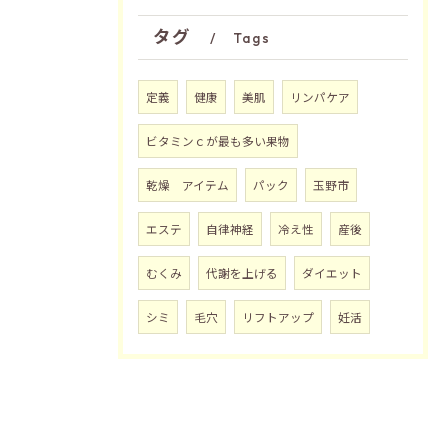
タグ
Tags
定義
健康
美肌
リンパケア
ビタミンｃが最も多い果物
乾燥 アイテム
パック
玉野市
エステ
自律神経
冷え性
産後
むくみ
代謝を上げる
ダイエット
シミ
毛穴
リフトアップ
妊活