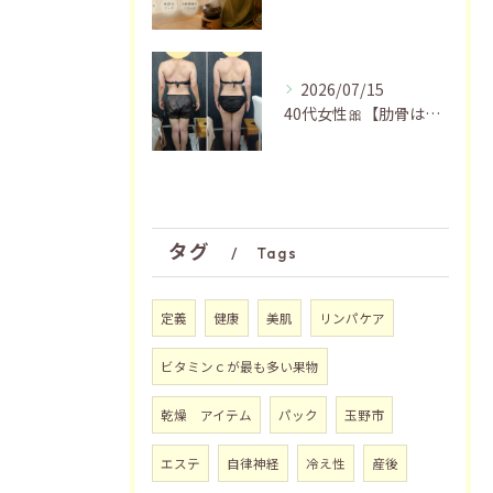
2026/07/15
40代女性🎀【肋骨はがし＋お腹瘦せマッサージ90分】
タグ
Tags
定義
健康
美肌
リンパケア
ビタミンｃが最も多い果物
乾燥 アイテム
パック
玉野市
エステ
自律神経
冷え性
産後