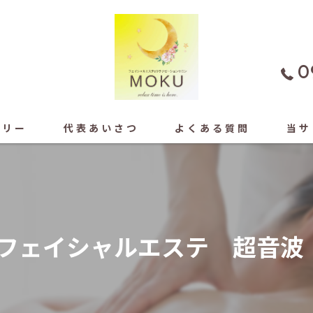
0
ラリー
代表あいさつ
よくある質問
当サ
よもぎ
フェイ
フェイシャルエステ 超音波
もみほ
ドライ
足ツボ