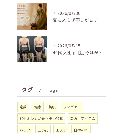
2026/07/30
夏によもぎ蒸しがおすすめの理由✨
2026/07/15
40代女性🎀【肋骨はがし＋お腹瘦せマッサージ90分】
タグ
Tags
定義
健康
美肌
リンパケア
ビタミンｃが最も多い果物
乾燥 アイテム
パック
玉野市
エステ
自律神経