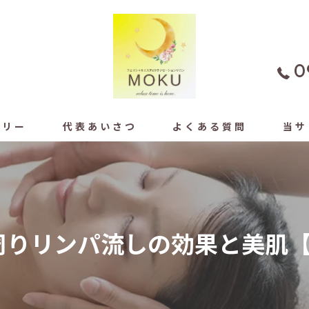
0
ラリー
代表あいさつ
よくある質問
当サ
よもぎ
フェイ
周りリンパ流しの効果と美肌
もみほ
ドライ
足ツボ