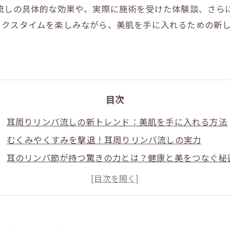
パ流しの具体的な効果や、実際に施術を受けた体験談、さら
ックスタイムを楽しみながら、美肌を手に入れるための新
目次
耳周りリンパ流しの新トレンド：美肌を手に入れる方法
むくみやくすみを撃退！耳周りリンパ流しの実力
耳のリンパ節が持つ驚きの力とは？健康と美をつなぐ秘
実際の体験談：耳周りリンパ流しで感じた劇的な変化
自宅でできる耳周りリンパケア：手軽に美肌を目指す方
耳周りリンパ流しがもたらす癒しの時間とその効果
美肌へ導く耳周りリンパ流しの完全ガイド