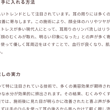
を手に入れる方法
しいトレンドとして注目されています。耳の周りには多く
改善に寄与します。この施術により、顔全体のハリやツヤ
ストレスが多い現代人にとって、耳周りのリンパ流しはリ
「顔のむくみが取れ、明るい印象になった」との声が多く
を使って優しく耳周辺をほぐすことで、血行が良くなり、肌
い。
流しの実力
いて特に注目されている技術で、多くの美容効果が期待さ
分な水分が効果的に排出されます。その結果、むくみやく
では、施術後に見た目が明らかに改善されたと喜ぶ声が多
まずは手のひらを使って耳の後ろから首へかけて軽く押し