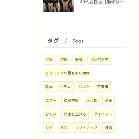
40代女性🎀【肋骨はがし＋お腹瘦せマッサージ90分】
タグ
Tags
定義
健康
美肌
リンパケア
ビタミンｃが最も多い果物
乾燥 アイテム
パック
玉野市
エステ
自律神経
冷え性
産後
むくみ
代謝を上げる
ダイエット
シミ
毛穴
リフトアップ
妊活