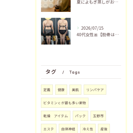
夏によもぎ蒸しがおすすめの理由✨
2026/07/15
40代女性🎀【肋骨はがし＋お腹瘦せマッサージ90分】
タグ
Tags
定義
健康
美肌
リンパケア
ビタミンｃが最も多い果物
乾燥 アイテム
パック
玉野市
エステ
自律神経
冷え性
産後