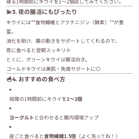
寝る1時間前にキウイを1〜2個試してみてください。
💫3. 夜の腸活にもぴったり
キウイには**食物繊維とアクチニジン（酵素）**が豊
富。
消化を助け、腸の動きをサポートしてくれるので、
夜に食べると翌朝スッキリ🌞
とくに、グリーンキウイは腸活向き。
ゴールドキウイは美肌・免疫サポートに◎
🥣4. おすすめの食べ方
就寝の1時間前にキウイを
1〜2個
ヨーグルト
と合わせると腸内環境アップ
皮ごと食べると
食物繊維1.5倍
（よく洗ってね！）