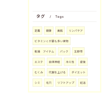
タグ
Tags
定義
健康
美肌
リンパケア
ビタミンｃが最も多い果物
乾燥 アイテム
パック
玉野市
エステ
自律神経
冷え性
産後
むくみ
代謝を上げる
ダイエット
シミ
毛穴
リフトアップ
妊活