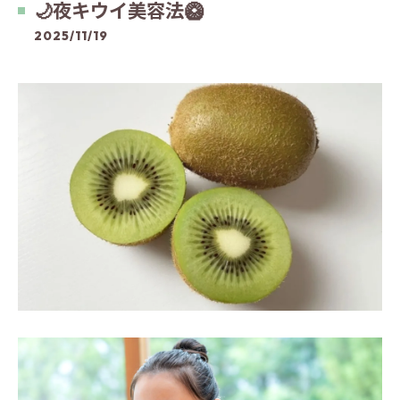
🌙夜キウイ美容法🥝
2025/11/19