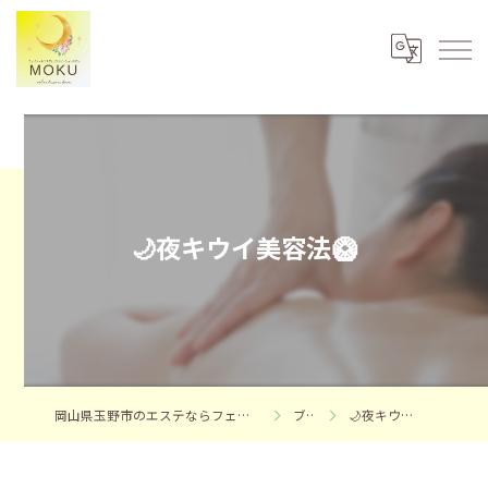
🌙夜キウイ美容法🥝
岡山県玉野市のエステならフェイシャルエステサロンMOKU
ブログ
🌙夜キウイ美容法🥝