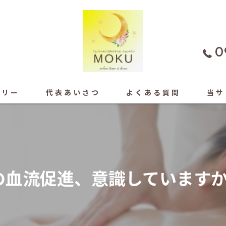
0
ラリー
代表あいさつ
よくある質問
当サ
よもぎ
フェイ
の血流促進、意識しています
もみほ
ドライ
足ツボ