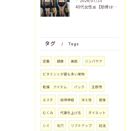
2026/07/15
40代女性🎀【肋骨はがし＋お腹瘦せマッサージ90分】
タグ
Tags
定義
健康
美肌
リンパケア
ビタミンｃが最も多い果物
乾燥 アイテム
パック
玉野市
エステ
自律神経
冷え性
産後
むくみ
代謝を上げる
ダイエット
シミ
毛穴
リフトアップ
妊活