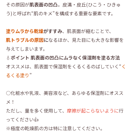
その原因が
肌表面の凹凸
。皮溝・皮丘(ひこう・ひきゅ
う)と呼ばれ“肌のキメ”を構成する重要な要素です。
塗りムラから乾燥
がすすみ
、肌表面が縮むことで、
肌トラブルの原因
に
なるほか、見た目にも大きな影響を
与えてしまいます。
💧
ポイント 肌表面の凹凸にムラなく保湿剤を塗る方法
オススメは、肌表面で保湿剤をくるくるのばしていく“
く
るくる塗り
”
○化粧水や乳液、美容液など、あらゆる保湿剤にオスス
メ！
ただし、量を多く使用して、
摩擦が起こらないように
行
ってください👍
※極度の乾燥肌の方は特に注意してください。