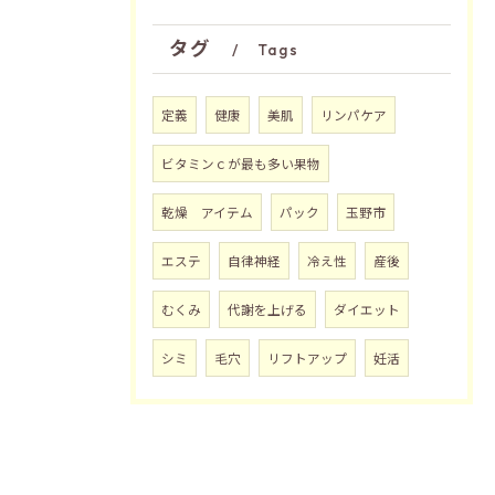
タグ
Tags
定義
健康
美肌
リンパケア
ビタミンｃが最も多い果物
乾燥 アイテム
パック
玉野市
エステ
自律神経
冷え性
産後
むくみ
代謝を上げる
ダイエット
シミ
毛穴
リフトアップ
妊活