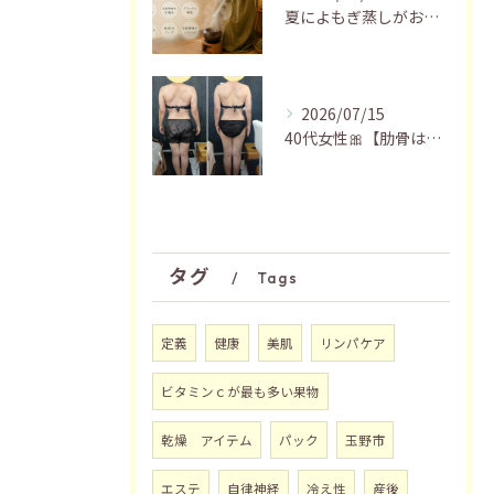
夏によもぎ蒸しがおすすめの理由✨
2026/07/15
40代女性🎀【肋骨はがし＋お腹瘦せマッサージ90分】
タグ
Tags
定義
健康
美肌
リンパケア
ビタミンｃが最も多い果物
乾燥 アイテム
パック
玉野市
エステ
自律神経
冷え性
産後