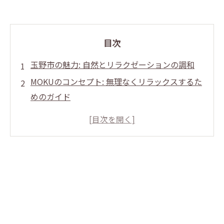
目次
玉野市の魅力: 自然とリラクゼーションの調和
MOKUのコンセプト: 無理なくリラックスするた
めのガイド
緊張緩和のための具体的なテクニック
心と身体の相互作用: 健康への道
新たな発見: 自分に合ったリラックス法を見つけ
よう