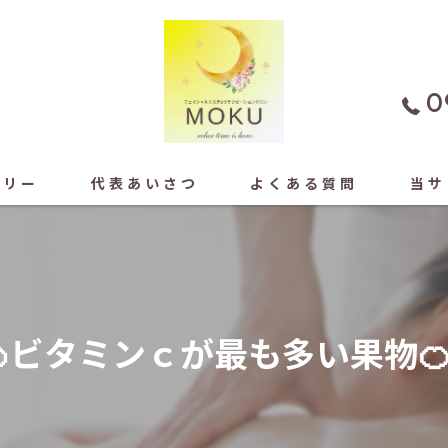
0
ラリー
代表あいさつ
よくある質問
当サ
よもぎ
フェイ
🍊ビタミンｃが最も多い果物
もみほ
ドライ
足ツボ