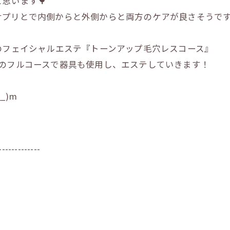
思います🌳
サプリとで内側からと外側からと両方のケアが良さそうで
のフェイシャルエステ『トーンアップ毛穴レスコース』
ズのフルコースで器具も使用し、エステしていきます！
_)m
-------------