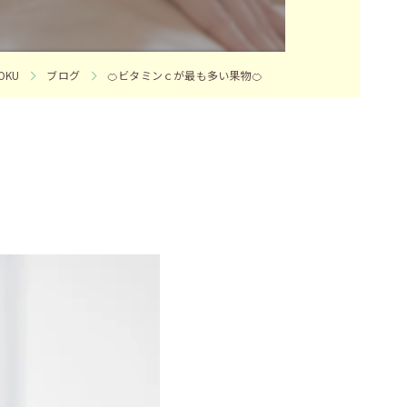
KU
ブログ
🍊ビタミンｃが最も多い果物🍊