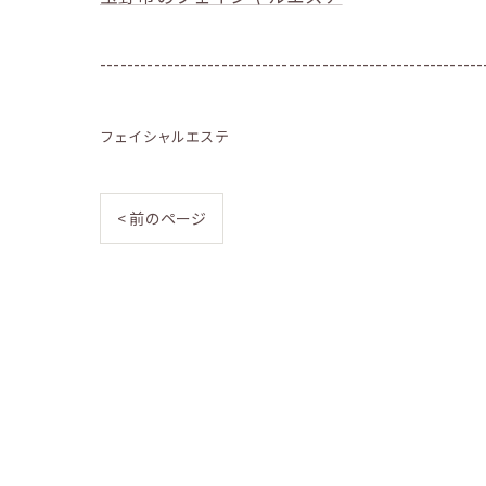
---------------------------------------------------------
フェイシャルエステ
< 前のページ