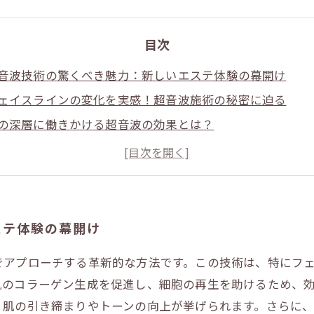
目次
音波技術の驚くべき魅力：新しいエステ体験の幕開け
ェイスラインの変化を実感！超音波施術の秘密に迫る
の深層に働きかける超音波の効果とは？
ラーゲン生成を促進！肌の若返りプロセスを詳しく解説
術後の変化を体験したお客様の声：感動の瞬間
来のエステはここにある！超音波が切り開く新たな可能性
なたも試してみませんか？超音波施術で理想の肌を手に入
ステ体験の幕開け
でアプローチする革新的な方法です。この技術は、特にフ
肌のコラーゲン生成を促進し、細胞の再生を助けるため、
、肌の引き締まりやトーンの向上が挙げられます。さらに