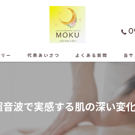
0
ラリー
代表あいさつ
よくある質問
当サ
よもぎ
フェイ
超音波で実感する肌の深い変
もみほ
ドライ
足ツボ