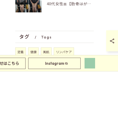
40代女性🎀【肋骨はがし＋お腹瘦せマッサージ90分】
タグ
Tags
定義
健康
美肌
リンパケア
ビタミンｃが最も多い果物
乾燥 アイテム
せはこちら
Instagram
パック
玉野市
エステ
自律神経
冷え性
産後
むくみ
代謝を上げる
ダイエット
シミ
毛穴
リフトアップ
妊活