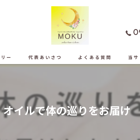
0
ラリー
代表あいさつ
よくある質問
当サ
よもぎ
フェイ
オイルで体の巡りをお届け
もみほ
ドライ
足ツボ