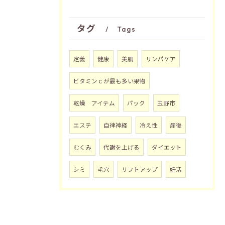
タグ
Tags
定義
健康
美肌
リンパケア
ビタミンｃが最も多い果物
乾燥 アイテム
パック
玉野市
エステ
自律神経
冷え性
産後
むくみ
代謝を上げる
ダイエット
シミ
毛穴
リフトアップ
妊活